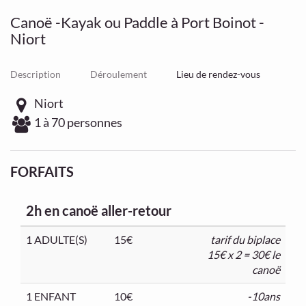
Canoë -Kayak ou Paddle à Port Boinot -
Niort
Description
Déroulement
Lieu de rendez-vous
Niort
1 à 70 personnes
FORFAITS
2h en canoë aller-retour
1 ADULTE(S)
15€
tarif du biplace
15€ x 2 = 30€ le
canoë
1 ENFANT
10€
-10ans