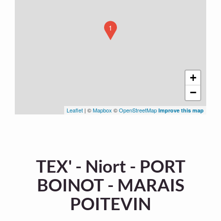
1
+
−
Leaflet
| ©
Mapbox
©
OpenStreetMap
Improve this map
TEX' - Niort - PORT
BOINOT - MARAIS
POITEVIN